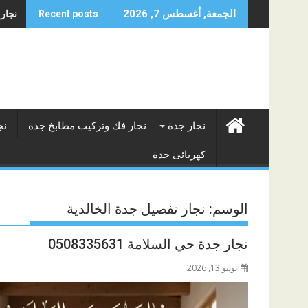
Skip
نجار جد
الجمعة, أغسطس 7, 2026
Recent posts
to
content
نجار جدة
نجار فك وتركيب مطابخ جدة
نج
كهربائى جدة
الوسم:
نجار تفصيل جدة الخالدية
نجار جدة حي السلامة 0508335631
يونيو 13, 2026